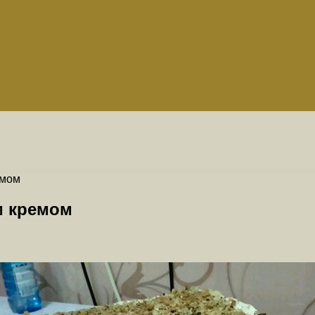
емом
м кремом