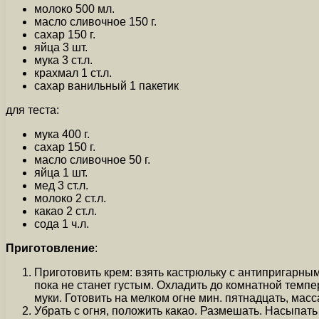
молоко 500 мл.
масло сливочное 150 г.
сахар 150 г.
яйца 3 шт.
мука 3 ст.л.
крахмал 1 ст.л.
сахар ванильный 1 пакетик
для теста:
мука 400 г.
сахар 150 г.
масло сливочное 50 г.
яйца 1 шт.
мед 3 ст.л.
молоко 2 ст.л.
какао 2 ст.л.
сода 1 ч.л.
Приготовление
:
Приготовить крем: взять кастрюльку с антипригарным
пока не станет густым. Охладить до комнатной темпе
муки. Готовить на мелком огне мин. пятнадцать, мас
Убрать с огня, положить какао. Размешать. Насыпать 