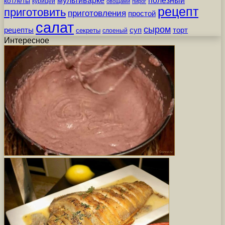
мультиварке
полезный
котлеты
курицей
овощами
пирог
рецепт
приготовить
приготовления
простой
салат
сыром
рецепты
суп
торт
секреты
слоеный
Интересное