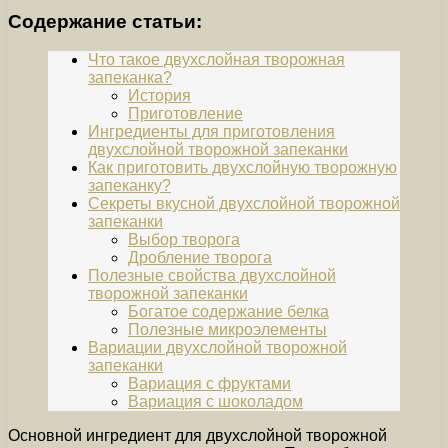
Содержание статьи:
Что такое двухслойная творожная
запеканка?
История
Приготовление
Ингредиенты для приготовления
двухслойной творожной запеканки
Как приготовить двухслойную творожную
запеканку?
Секреты вкусной двухслойной творожной
запеканки
Выбор творога
Дробление творога
Полезные свойства двухслойной
творожной запеканки
Богатое содержание белка
Полезные микроэлементы
Вариации двухслойной творожной
запеканки
Вариация с фруктами
Вариация с шоколадом
Основной ингредиент для двухслойной творожной