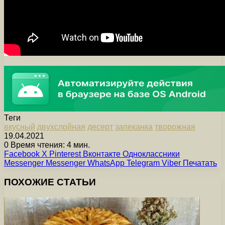
Теги
вкусный
двухслойная
десерт
запеканка
творожная
19.04.2021
0
Время чтения: 4 мин.
Facebook
X
Pinterest
Вконтакте
Одноклассники
Messenger
Messenger
WhatsApp
Telegram
Viber
Печатать
ПОХОЖИЕ СТАТЬИ