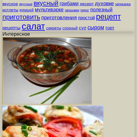
вкусный
грибами
духовке
вкусное
десерт
вкусные
запеканка
мультиварке
полезный
котлеты
курицей
овощами
пирог
рецепт
приготовить
приготовления
простой
салат
сыром
рецепты
суп
торт
секреты
слоеный
Интересное