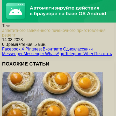
Теги
аппетитного
запеченного
печеночного
приготовления
рецепт
14.03.2023
0
Время чтения: 5 мин.
Facebook
X
Pinterest
Вконтакте
Одноклассники
Messenger
Messenger
WhatsApp
Telegram
Viber
Печатать
ПОХОЖИЕ СТАТЬИ