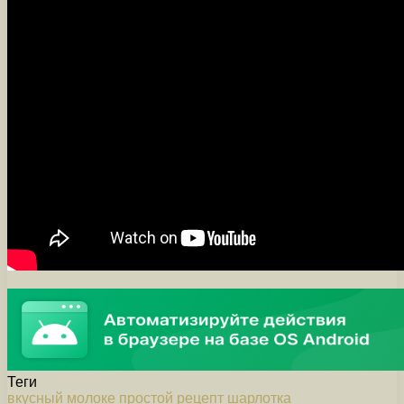
Теги
вкусный
молоке
простой
рецепт
шарлотка