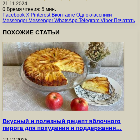
21.11.2024
0
Время чтения: 5 мин.
Facebook
X
Pinterest
Вконтакте
Одноклассники
Messenger
Messenger
WhatsApp
Telegram
Viber
Печатать
ПОХОЖИЕ СТАТЬИ
Вкусный и полезный рецепт яблочного
пирога для похудения и поддержания…
12.12.2025