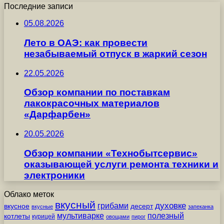
Последние записи
05.08.2026
Лето в ОАЭ: как провести
незабываемый отпуск в жаркий сезон
22.05.2026
Обзор компании по поставкам
лакокрасочных материалов
«Дарфарбен»
20.05.2026
Обзор компании «Технобытсервис»
оказывающей услуги ремонта техники и
электроники
Облако меток
вкусный
грибами
духовке
вкусное
десерт
вкусные
запеканка
мультиварке
полезный
котлеты
курицей
овощами
пирог