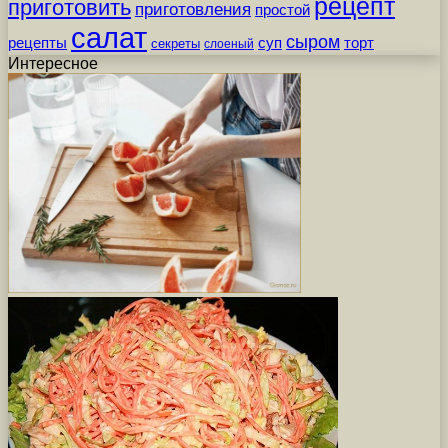
рецепт
приготовить
приготовления
простой
салат
сыром
рецепты
суп
торт
секреты
слоеный
Интересное