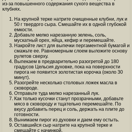
из-за повышенного содержания сухого вещества в
клубнях.
На крупной терке натрите очищенные клубни, лук и
50 г твердого сыра. Смешайте их в одной глубокой
емкости.
Добавьте мелко нарезанную зелень, соль,
мускатный орех, яйца, кефир и перемешайте.
Накройте лист для выпечки пергаментной бумагой и
смажьте ее. Равномерным слоем выложите основу
рулетов сверху.
Выпекаем в предварительно разогретой до 180
градусов Цельсия духовке, пока на поверхности
пирога не появится золотистая корочка (около 30
минут).
Разогрейте несколько столовых ложек масла в
сковороде.
Отправьте туда мелко нарезанный лук.
Как только кусочки станут прозрачными, добавьте
мясо в сковороду и тщательно перемешайте. По
вкусу добавить перец и соль, держать на плите до
готовности.
Вынимаем пирог из духовки и даем ему остыть.
Оставшийся сыр натрите на крупной терке и
смешайте с начинкой.