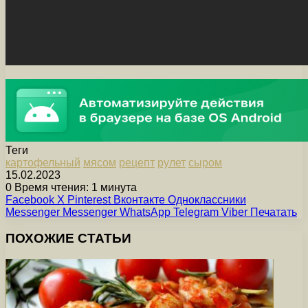
Теги
картофельный
мясом
рецепт
рулет
сыром
15.02.2023
0
Время чтения: 1 минута
Facebook
X
Pinterest
Вконтакте
Одноклассники
Messenger
Messenger
WhatsApp
Telegram
Viber
Печатать
ПОХОЖИЕ СТАТЬИ