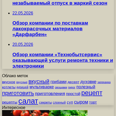
незабываемый отпуск в жаркий сезон
22.05.2026
Обзор компании по поставкам
лакокрасочных материалов
«Дарфарбен»
20.05.2026
Обзор компании «Технобытсервис»
оказывающей услуги ремонта техники и
электроники
Облако меток
вкусный
грибами
духовке
вкусное
десерт
вкусные
запеканка
мультиварке
полезный
котлеты
курицей
овощами
пирог
рецепт
приготовить
приготовления
простой
салат
сыром
рецепты
суп
торт
секреты
слоеный
Интересное