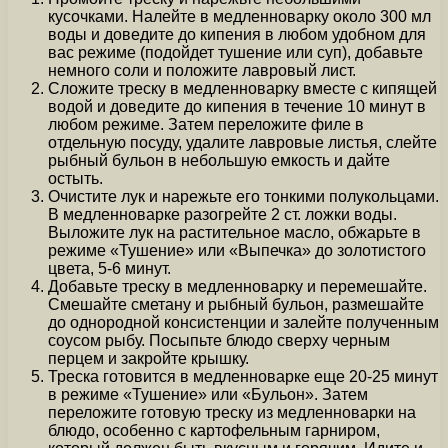
кусочками. Налейте в медленноварку около 300 мл
воды и доведите до кипения в любом удобном для
вас режиме (подойдет тушение или суп), добавьте
немного соли и положите лавровый лист.
Сложите треску в медленноварку вместе с кипящей
водой и доведите до кипения в течение 10 минут в
любом режиме. Затем переложите филе в
отдельную посуду, удалите лавровые листья, слейте
рыбный бульон в небольшую емкость и дайте
остыть.
Очистите лук и нарежьте его тонкими полукольцами.
В медленноварке разогрейте 2 ст. ложки воды.
Выложите лук на растительное масло, обжарьте в
режиме «Тушение» или «Выпечка» до золотистого
цвета, 5-6 минут.
Добавьте треску в медленноварку и перемешайте.
Смешайте сметану и рыбный бульон, размешайте
до однородной консистенции и залейте полученным
соусом рыбу. Посыпьте блюдо сверху черным
перцем и закройте крышку.
Треска готовится в медленноварке еще 20-25 минут
в режиме «Тушение» или «Бульон». Затем
переложите готовую треску из медленноварки на
блюдо, особенно с картофельным гарниром,