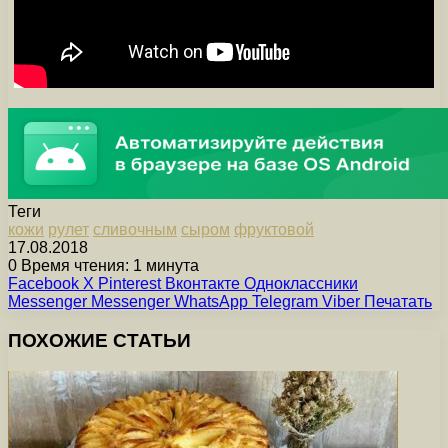
Теги
кожи
рулет
сливочным
сыром
фруктовой
17.08.2018
0
Время чтения: 1 минута
Facebook
X
Pinterest
Вконтакте
Одноклассники
Messenger
Messenger
WhatsApp
Telegram
Viber
Печатать
ПОХОЖИЕ СТАТЬИ