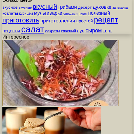
Облако меток
вкусный
грибами
духовке
вкусное
десерт
вкусные
запеканка
мультиварке
полезный
котлеты
курицей
овощами
пирог
рецепт
приготовить
приготовления
простой
салат
сыром
рецепты
суп
торт
секреты
слоеный
Интересное