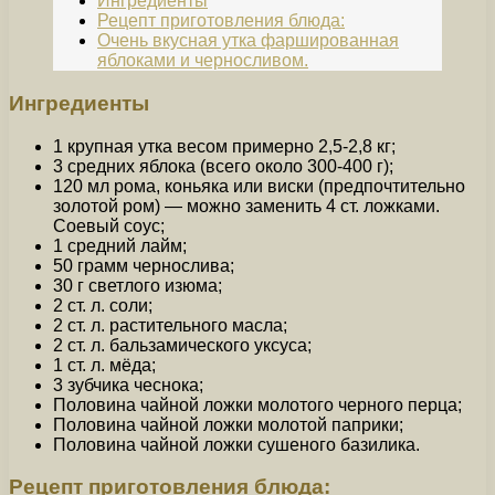
Ингредиенты
Рецепт приготовления блюда:
Очень вкусная утка фаршированная
яблоками и черносливом.
Ингредиенты
1 крупная утка весом примерно 2,5-2,8 кг;
3 средних яблока (всего около 300-400 г);
120 мл рома, коньяка или виски (предпочтительно
золотой ром) — можно заменить 4 ст. ложками.
Соевый соус;
1 средний лайм;
50 грамм чернослива;
30 г светлого изюма;
2 ст. л. соли;
2 ст. л. растительного масла;
2 ст. л. бальзамического уксуса;
1 ст. л. мёда;
3 зубчика чеснока;
Половина чайной ложки молотого черного перца;
Половина чайной ложки молотой паприки;
Половина чайной ложки сушеного базилика.
Рецепт приготовления блюда: