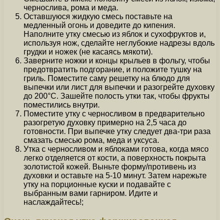
чернослива, рома и меда.
Оставшуюся жидкую смесь поставьте на
медленный огонь и доведите до кипения.
Наполните утку смесью из яблок и сухофруктов и,
используя нож, сделайте неглубокие надрезы вдоль
грудки и ножек (не касаясь мякоти).
Заверните ножки и концы крыльев в фольгу, чтобы
предотвратить подгорание, и положите тушку на
гриль. Поместите саму решетку на блюдо для
выпечки или лист для выпечки и разогрейте духовку
до 200°C. Зашейте полость утки так, чтобы фрукты
поместились внутри.
Поместите утку с черносливом в предварительно
разогретую духовку примерно на 2,5 часа до
готовности. При выпечке утку следует два-три раза
смазать смесью рома, меда и уксуса.
Утка с черносливом и яблоками готова, когда мясо
легко отделяется от кости, а поверхность покрыта
золотистой кожей. Выньте форму/противень из
духовки и оставьте на 5-10 минут. Затем нарежьте
утку на порционные куски и подавайте с
выбранным вами гарниром. Идите и
наслаждайтесь!;