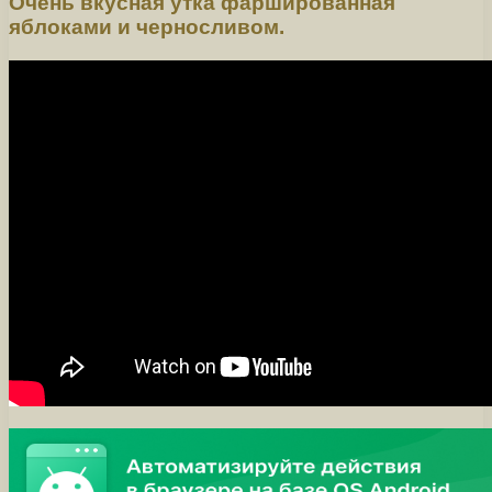
Очень вкусная утка фаршированная
яблоками и черносливом.