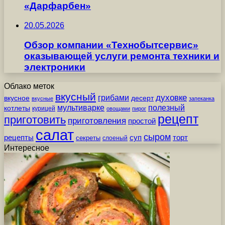
«Дарфарбен»
20.05.2026
Обзор компании «Технобытсервис»
оказывающей услуги ремонта техники и
электроники
Облако меток
вкусный
грибами
духовке
вкусное
десерт
вкусные
запеканка
мультиварке
полезный
котлеты
курицей
овощами
пирог
рецепт
приготовить
приготовления
простой
салат
сыром
рецепты
суп
торт
секреты
слоеный
Интересное