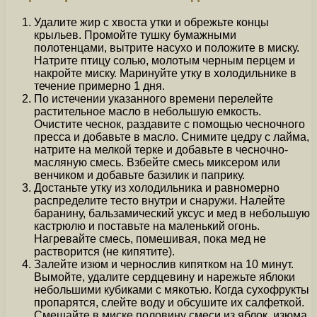
Удалите жир с хвоста утки и обрежьте концы
крыльев. Промойте тушку бумажными
полотенцами, вытрите насухо и положите в миску.
Натрите птицу солью, молотым черным перцем и
накройте миску. Маринуйте утку в холодильнике в
течение примерно 1 дня.
По истечении указанного времени перелейте
растительное масло в небольшую емкость.
Очистите чеснок, раздавите с помощью чесночного
пресса и добавьте в масло. Снимите цедру с лайма,
натрите на мелкой терке и добавьте в чесночно-
масляную смесь. Взбейте смесь миксером или
венчиком и добавьте базилик и паприку.
Достаньте утку из холодильника и равномерно
распределите тесто внутри и снаружи. Налейте
баранину, бальзамический уксус и мед в небольшую
кастрюлю и поставьте на маленький огонь.
Нагревайте смесь, помешивая, пока мед не
растворится (не кипятите).
Залейте изюм и чернослив кипятком на 10 минут.
Вымойте, удалите сердцевину и нарежьте яблоки
небольшими кубиками с мякотью. Когда сухофрукты
пропарятся, слейте воду и обсушите их салфеткой.
Смешайте в миске половину смеси из яблок, изюма,