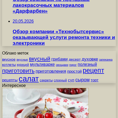
лакокрасочных материалов
«Дарфарбен»
20.05.2026
Обзор компании «Технобытсервис»
оказывающей услуги ремонта техники и
электроники
Облако меток
вкусный
грибами
духовке
вкусное
десерт
вкусные
запеканка
мультиварке
полезный
котлеты
курицей
овощами
пирог
рецепт
приготовить
приготовления
простой
салат
сыром
рецепты
суп
торт
секреты
слоеный
Интересное