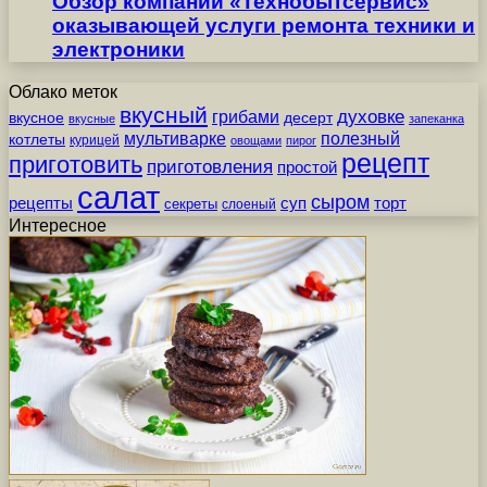
Обзор компании «Технобытсервис»
оказывающей услуги ремонта техники и
электроники
Облако меток
вкусный
грибами
духовке
вкусное
десерт
вкусные
запеканка
мультиварке
полезный
котлеты
курицей
овощами
пирог
рецепт
приготовить
приготовления
простой
салат
сыром
рецепты
суп
торт
секреты
слоеный
Интересное