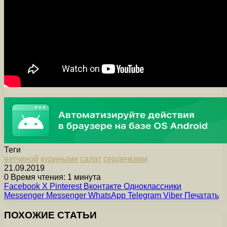
Теги
ветчиной
куриными
салат
сердечками
21.09.2019
0
Время чтения: 1 минута
Facebook
X
Pinterest
Вконтакте
Одноклассники
Messenger
Messenger
WhatsApp
Telegram
Viber
Печатать
ПОХОЖИЕ СТАТЬИ