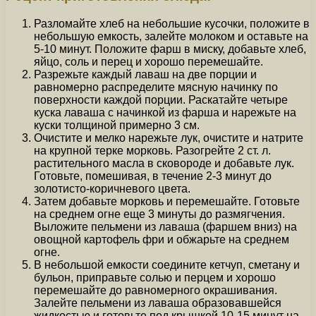
Разломайте хлеб на небольшие кусочки, положите в
небольшую емкость, залейте молоком и оставьте на
5-10 минут. Положите фарш в миску, добавьте хлеб,
яйцо, соль и перец и хорошо перемешайте.
Разрежьте каждый лаваш на две порции и
равномерно распределите мясную начинку по
поверхности каждой порции. Раскатайте четыре
куска лаваша с начинкой из фарша и нарежьте на
куски толщиной примерно 3 см.
Очистите и мелко нарежьте лук, очистите и натрите
на крупной терке морковь. Разогрейте 2 ст. л.
растительного масла в сковороде и добавьте лук.
Готовьте, помешивая, в течение 2-3 минут до
золотисто-коричневого цвета.
Затем добавьте морковь и перемешайте. Готовьте
на среднем огне еще 3 минуты до размягчения.
Выложите пельмени из лаваша (фаршем вниз) на
овощной картофель фри и обжарьте на среднем
огне.
В небольшой емкости соедините кетчуп, сметану и
бульон, приправьте солью и перцем и хорошо
перемешайте до равномерного окрашивания.
Залейте пельмени из лаваша образовавшейся
жидкостью и готовьте под крышкой 10-15 минут на