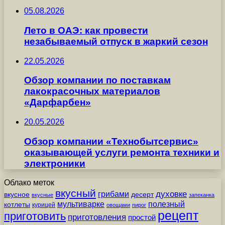
05.08.2026
Лето в ОАЭ: как провести
незабываемый отпуск в жаркий сезон
22.05.2026
Обзор компании по поставкам
лакокрасочных материалов
«Дарфарбен»
20.05.2026
Обзор компании «Технобытсервис»
оказывающей услуги ремонта техники и
электроники
Облако меток
вкусный
грибами
духовке
вкусное
десерт
вкусные
запеканка
мультиварке
полезный
котлеты
курицей
овощами
пирог
рецепт
приготовить
приготовления
простой