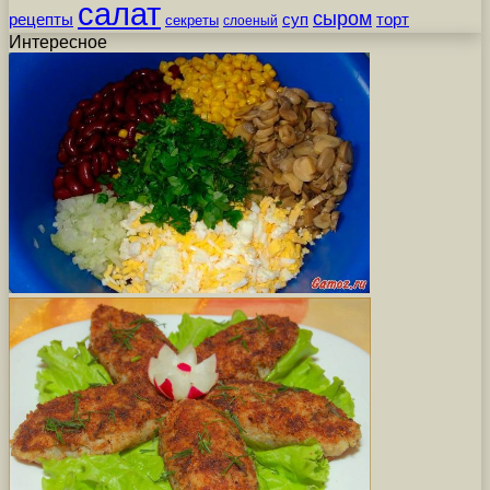
салат
сыром
рецепты
суп
торт
секреты
слоеный
Интересное