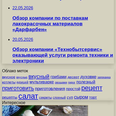
22.05.2026
Обзор компании по поставкам
лакокрасочных материалов
«Дарфарбен»
20.05.2026
Обзор компании «Технобытсервис»
оказывающей услуги ремонта техники и
электроники
Облако меток
вкусный
грибами
духовке
вкусное
десерт
вкусные
запеканка
мультиварке
полезный
котлеты
курицей
овощами
пирог
рецепт
приготовить
приготовления
простой
салат
сыром
рецепты
суп
торт
секреты
слоеный
Интересное