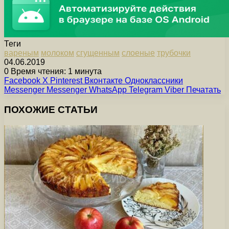
Теги
вареным
молоком
сгущенным
слоеные
трубочки
04.06.2019
0
Время чтения: 1 минута
Facebook
X
Pinterest
Вконтакте
Одноклассники
Messenger
Messenger
WhatsApp
Telegram
Viber
Печатать
ПОХОЖИЕ СТАТЬИ