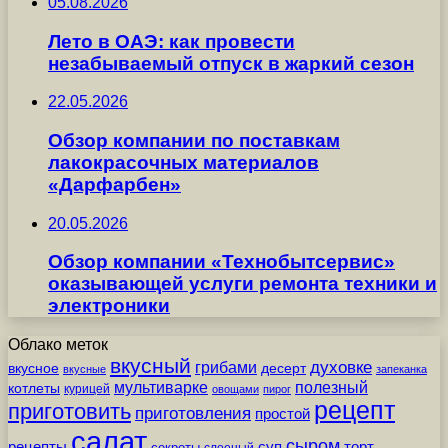
05.08.2026
Лето в ОАЭ: как провести
незабываемый отпуск в жаркий сезон
22.05.2026
Обзор компании по поставкам
лакокрасочных материалов
«Дарфарбен»
20.05.2026
Обзор компании «Технобытсервис»
оказывающей услуги ремонта техники и
электроники
Облако меток
вкусный
грибами
духовке
вкусное
десерт
вкусные
запеканка
мультиварке
полезный
котлеты
курицей
овощами
пирог
рецепт
приготовить
приготовления
простой
салат
сыром
рецепты
суп
торт
секреты