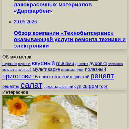
лакокрасочных материалов
«Дарфарбен»
20.05.2026
Обзор компании «Технобытсервис»
оказывающей услуги ремонта техники и
электроники
Облако меток
вкусный
грибами
духовке
вкусное
десерт
вкусные
запеканка
мультиварке
полезный
котлеты
курицей
овощами
пирог
рецепт
приготовить
приготовления
простой
салат
сыром
рецепты
суп
торт
секреты
слоеный
Интересное