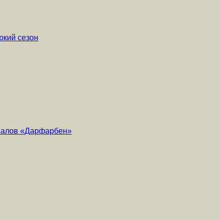
ркий сезон
риалов «Дарфарбен»