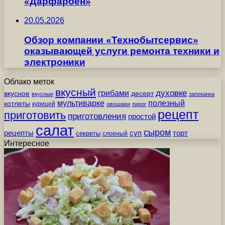
«Дарфарбен»
20.05.2026
Обзор компании «Технобытсервис»
оказывающей услуги ремонта техники и
электроники
Облако меток
вкусный
грибами
духовке
вкусное
десерт
вкусные
запеканка
мультиварке
полезный
котлеты
курицей
овощами
пирог
рецепт
приготовить
приготовления
простой
салат
сыром
рецепты
суп
торт
секреты
слоеный
Интересное