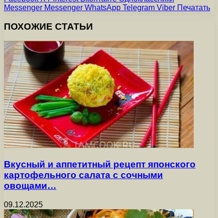
Messenger
Messenger
WhatsApp
Telegram
Viber
Печатать
ПОХОЖИЕ СТАТЬИ
Вкусный и аппетитный рецепт японского
картофельного салата с сочными
овощами…
09.12.2025