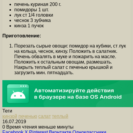
печень куриная 200 г.
помидоры 1 шт.
лук ст 1/4 головки
чеснок 3 зубчика
кинза 1 пучок
Приготовление:
Порезать сырые овощи: помидор на кубики, ст лук
на кольца, чеснок, кинзу. Положить в салатник.
Печень обвалять в муке и пожарить на масле.
Положить к остальным овощам, размешать.
Накрыть теплый салат с печенью крышкой и
загрузить мин. пятнадцать.
Теги
кинзой
печенью
салат
теплый
16.07.2019
0
Время чтения меньше минуты
Facebook
X
Pinterest
Вконтакте
Одноклассники