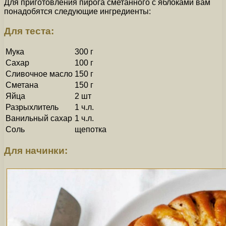
Для приготовления пирога сметанного с яблоками вам
понадобятся следующие ингредиенты:
Для теста:
Мука
300 г
Сахар
100 г
Сливочное масло
150 г
Сметана
150 г
Яйца
2 шт
Разрыхлитель
1 ч.л.
Ванильный сахар
1 ч.л.
Соль
щепотка
Для начинки: