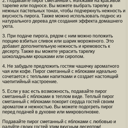
2. Подавайте пирог сметанный с яблоками на красивой
тарелке или подносе. Вы можете выбрать тарелку в
нежных пастельных тонах, чтобы подчеркнуть нежность и
вкусность пирога. Также можно использовать поднос из
натурального дерева для создания эффекта домашнего
уюта.
3. При подаче пирога, рядом с ним можно положить
порцию взбитых сливок или шарик мороженого. Это
добавит дополнительную нежность и кремовость к
десерту. Также вы можете украсить тарелку
шоколадными крошками или сиропом.
4. Не забудьте предложить гостям чашечку ароматного
чая или кофе. Пирог сметанный с яблоками идеально
сочетается с теплыми напитками и создает настоящий
чаепитийный настроение.
5. Если у вас есть возможность, подавайте пирог
сметанный с яблоками в теплом виде. Теплый пирог
сметанный с яблоками покорит сердца гостей своим
ароматом и нежностью. Вы можете подогреть пирог
перед подачей в духовке или микроволновке.
Подавайте пирог сметанный с яблоками с любовью и
радуйте своих гостей этим вкусным десертом!