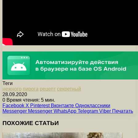
Теги
нежного
пирога
рецепт
секретный
28.09.2020
0
Время чтения: 5 мин.
Facebook
X
Pinterest
Вконтакте
Одноклассники
Messenger
Messenger
WhatsApp
Telegram
Viber
Печатать
ПОХОЖИЕ СТАТЬИ