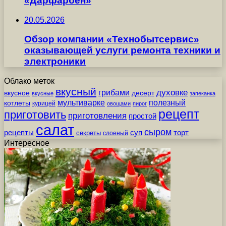
«Дарфарбен»
20.05.2026
Обзор компании «Технобытсервис»
оказывающей услуги ремонта техники и
электроники
Облако меток
вкусный
грибами
духовке
вкусное
десерт
вкусные
запеканка
мультиварке
полезный
котлеты
курицей
овощами
пирог
рецепт
приготовить
приготовления
простой
салат
сыром
рецепты
суп
торт
секреты
слоеный
Интересное