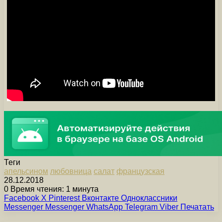
Теги
апельсином
любовница
салат
французская
28.12.2018
0
Время чтения: 1 минута
Facebook
X
Pinterest
Вконтакте
Одноклассники
Messenger
Messenger
WhatsApp
Telegram
Viber
Печатать