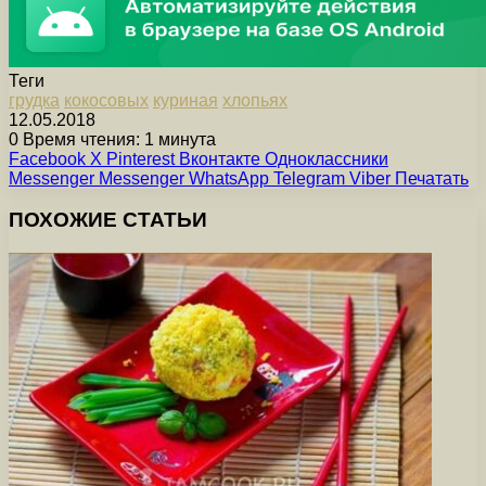
Теги
грудка
кокосовых
куриная
хлопьях
12.05.2018
0
Время чтения: 1 минута
Facebook
X
Pinterest
Вконтакте
Одноклассники
Messenger
Messenger
WhatsApp
Telegram
Viber
Печатать
ПОХОЖИЕ СТАТЬИ