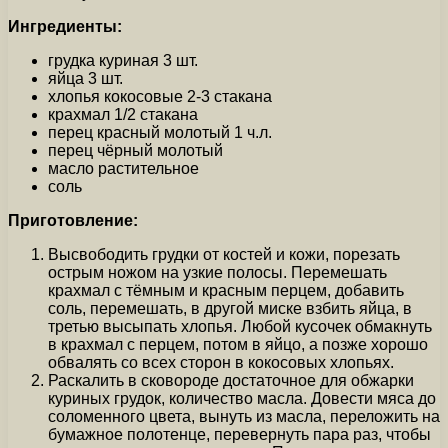
Ингредиенты:
грудка куриная 3 шт.
яйца 3 шт.
хлопья кокосовые 2-3 стакана
крахмал 1/2 стакана
перец красный молотый 1 ч.л.
перец чёрный молотый
масло растительное
соль
Приготовление:
Высвободить грудки от костей и кожи, порезать
острым ножом на узкие полосы. Перемешать
крахмал с тёмным и красным перцем, добавить
соль, перемешать, в другой миске взбить яйца, в
третью высыпать хлопья. Любой кусочек обмакнуть
в крахмал с перцем, потом в яйцо, а позже хорошо
обвалять со всех сторон в кокосовых хлопьях.
Раскалить в сковороде достаточное для обжарки
куриных грудок, количество масла. Довести мяса до
соломенного цвета, вынуть из масла, переложить на
бумажное полотенце, перевернуть пара раз, чтобы