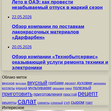
Лето в ОАЭ: как провести
незабываемый отпуск в жаркий сезон
22.05.2026
Обзор компании по поставкам
лакокрасочных материалов
«Дарфарбен»
20.05.2026
Обзор компании «Технобытсервис»
оказывающей услуги ремонта техники и
электроники
Облако меток
вкусный
грибами
духовке
вкусное
десерт
вкусные
запеканка
мультиварке
полезный
котлеты
курицей
овощами
пирог
рецепт
приготовить
приготовления
простой
салат
сыром
рецепты
суп
торт
секреты
слоеный
Интересное