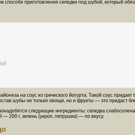
м способе приготовления селедки под шубой, который обяз
бой
онеза на соус из греческого йогурта. Такой соус придает б
став шубы не только овощи, но и фрукты — это придаст блю
онадобятся следующие ингредиенты: селедка слабосоленая 
й — 200 г, зелень (укроп, петрушка) — по вкусу.
до