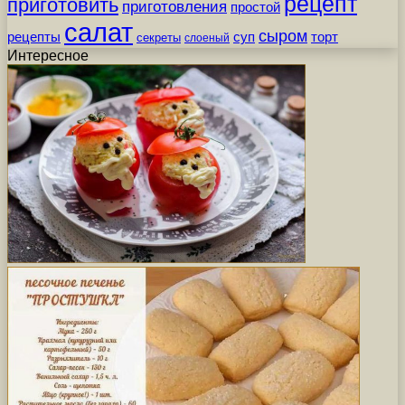
рецепт
приготовить
приготовления
простой
салат
сыром
рецепты
суп
торт
секреты
слоеный
Интересное