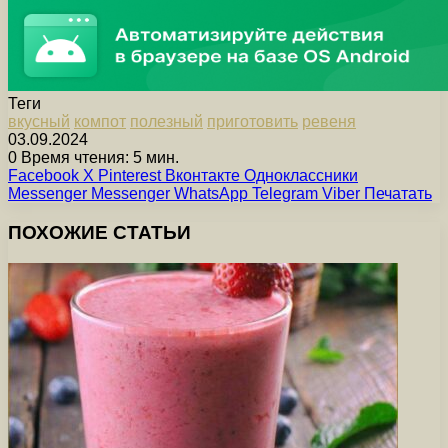
Теги
вкусный
компот
полезный
приготовить
ревеня
03.09.2024
0
Время чтения: 5 мин.
Facebook
X
Pinterest
Вконтакте
Одноклассники
Messenger
Messenger
WhatsApp
Telegram
Viber
Печатать
ПОХОЖИЕ СТАТЬИ