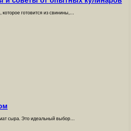
ты и советы от опытных кулинаров
, которое готовится из свинины,…
ом
омат сыра. Это идеальный выбор…