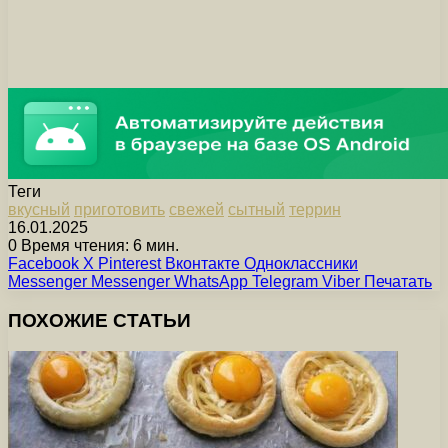
Теги
вкусный
приготовить
свежей
сытный
террин
16.01.2025
0
Время чтения: 6 мин.
Facebook
X
Pinterest
Вконтакте
Одноклассники
Messenger
Messenger
WhatsApp
Telegram
Viber
Печатать
ПОХОЖИЕ СТАТЬИ