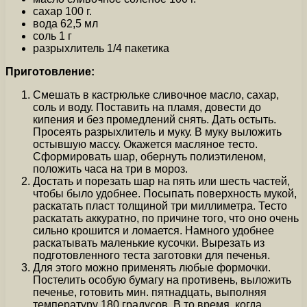
сахар 100 г.
вода 62,5 мл
соль 1 г
разрыхлитель 1/4 пакетика
Приготовление:
Смешать в кастрюльке сливочное масло, сахар,
соль и воду. Поставить на пламя, довести до
кипения и без промедлений снять. Дать остыть.
Просеять разрыхлитель и муку. В муку выложить
остывшую массу. Окажется масляное тесто.
Сформировать шар, обернуть полиэтиленом,
положить часа на три в мороз.
Достать и порезать шар на пять или шесть частей,
чтобы было удобнее. Посыпать поверхность мукой,
раскатать пласт толщиной три миллиметра. Тесто
раскатать аккуратно, по причине того, что оно очень
сильно крошится и ломается. Намного удобнее
раскатывать маленькие кусочки. Вырезать из
подготовленного теста заготовки для печенья.
Для этого можно применять любые формочки.
Постелить особую бумагу на противень, выложить
печенье, готовить мин. пятнадцать, выполняя
температуру 180 градусов. В то время, когда