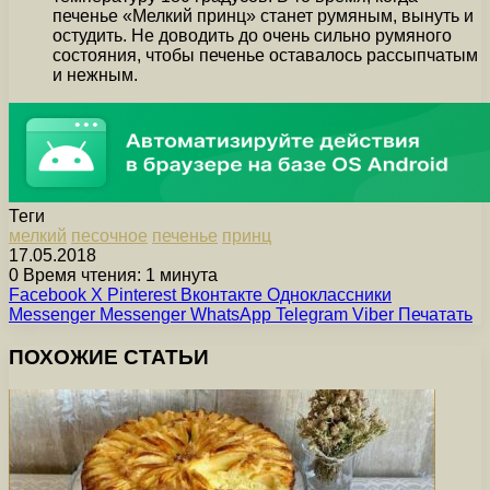
печенье «Мелкий принц» станет румяным, вынуть и
остудить. Не доводить до очень сильно румяного
состояния, чтобы печенье оставалось рассыпчатым
и нежным.
Теги
мелкий
песочное
печенье
принц
17.05.2018
0
Время чтения: 1 минута
Facebook
X
Pinterest
Вконтакте
Одноклассники
Messenger
Messenger
WhatsApp
Telegram
Viber
Печатать
ПОХОЖИЕ СТАТЬИ