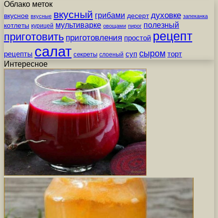
Облако меток
вкусный
грибами
духовке
вкусное
десерт
вкусные
запеканка
мультиварке
полезный
котлеты
курицей
овощами
пирог
рецепт
приготовить
приготовления
простой
салат
сыром
рецепты
суп
торт
секреты
слоеный
Интересное