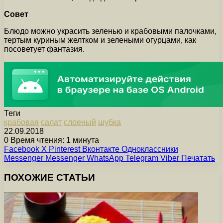
Совет
Блюдо можно украсить зеленью и крабовыми палочками,
тертым куриным желтком и зелеными огурцами, как
посоветует фантазия.
Теги
крабовая
салат
слоеный
шубка
22.09.2018
0
Время чтения: 1 минута
Facebook
X
Pinterest
Вконтакте
Одноклассники
Messenger
Messenger
WhatsApp
Telegram
Viber
Печатать
ПОХОЖИЕ СТАТЬИ