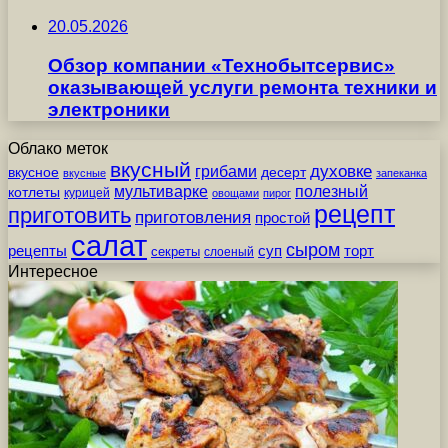
20.05.2026
Обзор компании «Технобытсервис»
оказывающей услуги ремонта техники и
электроники
Облако меток
вкусный
грибами
духовке
вкусное
десерт
вкусные
запеканка
мультиварке
полезный
котлеты
курицей
овощами
пирог
рецепт
приготовить
приготовления
простой
салат
сыром
рецепты
суп
торт
секреты
слоеный
Интересное