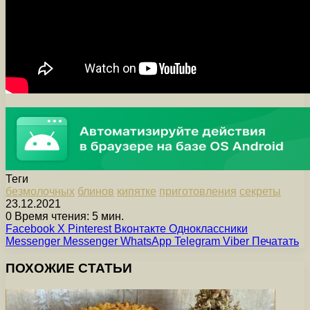
Теги
безмолочных
блинов
кипятке
приготовления
секреты
23.12.2021
0
Время чтения: 5 мин.
Facebook
X
Pinterest
Вконтакте
Одноклассники
Messenger
Messenger
WhatsApp
Telegram
Viber
Печатать
ПОХОЖИЕ СТАТЬИ