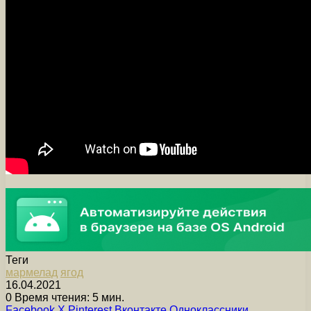
Теги
мармелад
ягод
16.04.2021
0
Время чтения: 5 мин.
Facebook
X
Pinterest
Вконтакте
Одноклассники