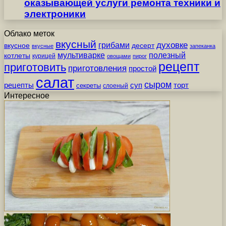
оказывающей услуги ремонта техники и
электроники
Облако меток
вкусный
грибами
духовке
вкусное
десерт
вкусные
запеканка
мультиварке
полезный
котлеты
курицей
овощами
пирог
рецепт
приготовить
приготовления
простой
салат
сыром
рецепты
суп
торт
секреты
слоеный
Интересное