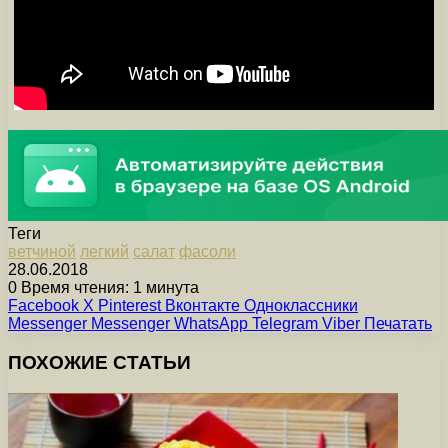
Теги
ветчиной
легкий
салат
фасоли
28.06.2018
0
Время чтения: 1 минута
Facebook
X
Pinterest
Вконтакте
Одноклассники
Messenger
Messenger
WhatsApp
Telegram
Viber
Печатать
ПОХОЖИЕ СТАТЬИ