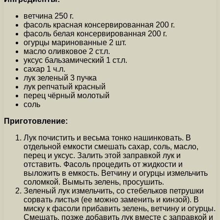
ветчина 250 г.
фасоль красная консервированная 200 г.
фасоль белая консервированная 200 г.
огурцы маринованные 2 шт.
масло оливковое 2 ст.л.
уксус бальзамический 1 ст.л.
сахар 1 ч.л.
лук зеленый 3 пучка
лук репчатый красный
перец чёрный молотый
соль
Приготовление:
Лук почистить и весьма тонко нашинковать. В
отдельной емкости смешать сахар, соль, масло,
перец и уксус. Залить этой заправкой лук и
отставить. Фасоль процедить от жидкости и
выложить в емкость. Ветчину и огурцы измельчить
соломкой. Вымыть зелень, просушить.
Зеленый лук измельчить, со стебельков петрушки
сорвать листья (ее можно заменить и кинзой). В
миску к фасоли прибавить зелень, ветчину и огурцы.
Смешать, позже добавить лук вместе с заправкой и