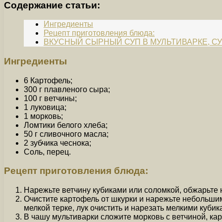
Содержание статьи:
Ингредиенты
Рецепт приготовления блюда:
ВКУСНЫЙ СЫРНЫЙ СУП В МУЛЬТИВАРКЕ, С
Ингредиенты
6 Картофель;
300 г плавленого сыра;
100 г ветчины;
1 луковица;
1 морковь;
Ломтики белого хлеба;
50 г сливочного масла;
2 зубчика чеснока;
Соль, перец.
Рецепт приготовления блюда:
Нарежьте ветчину кубиками или соломкой, обжарьте 
Очистите картофель от шкурки и нарежьте небольшим
мелкой терке, лук очистить и нарезать мелкими куби
В чашу мультиварки сложите морковь с ветчиной, ка