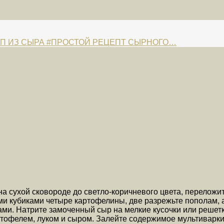
УП ИЗ СЫРА #ПРОСТОЙ РЕЦЕПТ СЫРНОГО…
на сухой сковороде до светло-коричневого цвета, переложи
и кубиками четыре картофелины, две разрежьте пополам, а 
ками. Натрите замоченный сыр на мелкие кусочки или решетк
ртофелем, луком и сыром. Залейте содержимое мультиварки