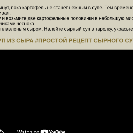
инут, пока картофель не станет нежным в супе. Тем време
ивая.
ку и возьмите две картофельные половинки в небольшую мис
бчиками чеснока.
плавленым сыром. Налейте сырный суп в тарелку, украсьте 
УП ИЗ СЫРА #ПРОСТОЙ РЕЦЕПТ СЫРНОГО С