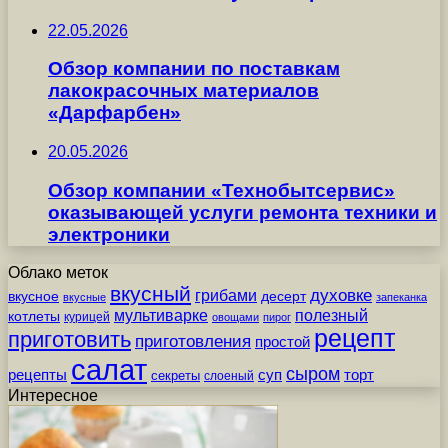
22.05.2026
Обзор компании по поставкам
лакокрасочных материалов
«Дарфарбен»
20.05.2026
Обзор компании «Технобытсервис»
оказывающей услуги ремонта техники и
электроники
Облако меток
вкусный
грибами
духовке
вкусное
десерт
вкусные
запеканка
мультиварке
полезный
котлеты
курицей
овощами
пирог
рецепт
приготовить
приготовления
простой
салат
сыром
рецепты
суп
торт
секреты
слоеный
Интересное