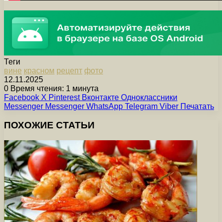
Теги
вине
красном
рецепт
фото
12.11.2025
0
Время чтения: 1 минута
Facebook
X
Pinterest
Вконтакте
Одноклассники
Messenger
Messenger
WhatsApp
Telegram
Viber
Печатать
ПОХОЖИЕ СТАТЬИ