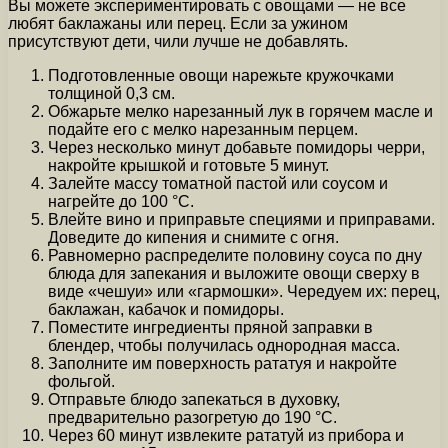
Вы можете экспериментировать с овощами — не все
любят баклажаны или перец. Если за ужином
присутствуют дети, чили лучше не добавлять.
Подготовленные овощи нарежьте кружочками
толщиной 0,3 см.
Обжарьте мелко нарезанный лук в горячем масле и
подайте его с мелко нарезанным перцем.
Через несколько минут добавьте помидоры черри,
накройте крышкой и готовьте 5 минут.
Залейте массу томатной пастой или соусом и
нагрейте до 100 °C.
Влейте вино и приправьте специями и приправами.
Доведите до кипения и снимите с огня.
Равномерно распределите половину соуса по дну
блюда для запекания и выложите овощи сверху в
виде «чешуи» или «гармошки». Чередуем их: перец,
баклажан, кабачок и помидоры.
Поместите ингредиенты пряной заправки в
блендер, чтобы получилась однородная масса.
Заполните им поверхность рататуя и накройте
фольгой.
Отправьте блюдо запекаться в духовку,
предварительно разогретую до 190 °C.
Через 60 минут извлеките рататуй из прибора и