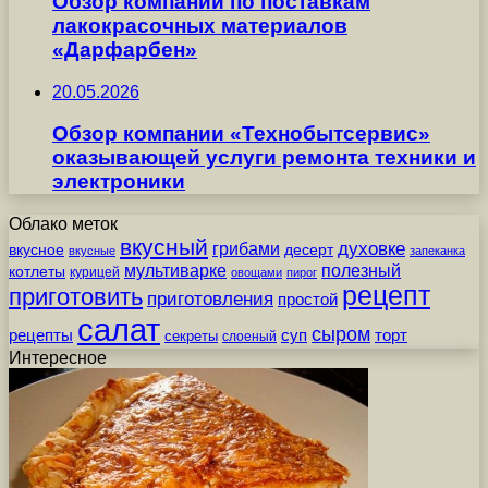
Обзор компании по поставкам
лакокрасочных материалов
«Дарфарбен»
20.05.2026
Обзор компании «Технобытсервис»
оказывающей услуги ремонта техники и
электроники
Облако меток
вкусный
грибами
духовке
вкусное
десерт
вкусные
запеканка
мультиварке
полезный
котлеты
курицей
овощами
пирог
рецепт
приготовить
приготовления
простой
салат
сыром
рецепты
суп
торт
секреты
слоеный
Интересное