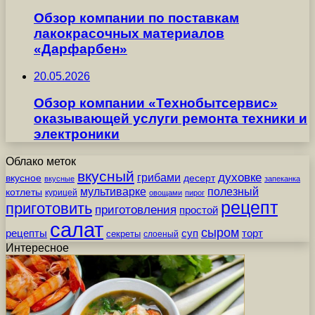
Обзор компании по поставкам
лакокрасочных материалов
«Дарфарбен»
20.05.2026
Обзор компании «Технобытсервис»
оказывающей услуги ремонта техники и
электроники
Облако меток
вкусный
грибами
духовке
вкусное
десерт
вкусные
запеканка
мультиварке
полезный
котлеты
курицей
овощами
пирог
рецепт
приготовить
приготовления
простой
салат
сыром
рецепты
суп
торт
секреты
слоеный
Интересное