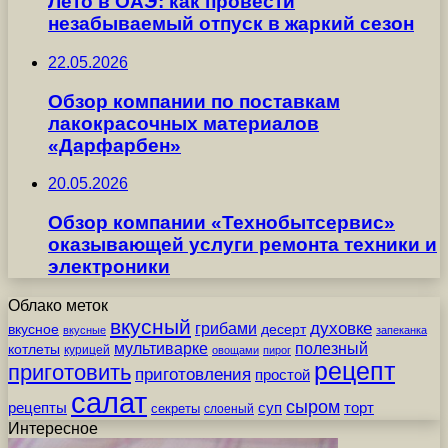
Лето в ОАЭ: как провести
незабываемый отпуск в жаркий сезон
22.05.2026
Обзор компании по поставкам
лакокрасочных материалов
«Дарфарбен»
20.05.2026
Обзор компании «Технобытсервис»
оказывающей услуги ремонта техники и
электроники
Облако меток
вкусный
грибами
духовке
вкусное
десерт
вкусные
запеканка
мультиварке
полезный
котлеты
курицей
овощами
пирог
рецепт
приготовить
приготовления
простой
салат
сыром
рецепты
суп
торт
секреты
слоеный
Интересное