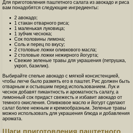
Для приготовления паштетного салата из авокадо и риса
вам понадобятся следующие ингредиенты:
2 авокадо;
1 стакан отварного риса;
1 маленькая луковица;
1 зубчик чеснока;
Сок половины лимона;
Соль и перец по вкусу;
2 столовые ложки оливкового масла;
2 столовые ложки нежирного йогурта;
Свежие зеленые травы для украшения (петрушка,
укроп, базилик).
Выбирайте спелые авокадо с мягкой консистенцией,
чтобы легче было размять его в паштет. Рис должен быть
отварным и остывшим перед использованием. Лук и
чеснок добавят пикантность и ароматность салату, а
лимонный сок придаст свежесть и избавит авокадо от
темного окисления. Оливковое масло и йогурт сделают
салат более нежным и кремообразным. Зеленые травы
можно использовать для украшения блюда и добавления
аромата.
Шаги приготовления паштетного