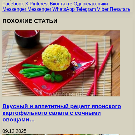
Facebook
X
Pinterest
Вконтакте
Одноклассники
Messenger
Messenger
WhatsApp
Telegram
Viber
Печатать
ПОХОЖИЕ СТАТЬИ
Вкусный и аппетитный рецепт японского
картофельного салата с сочными
овощами…
09.12.2025