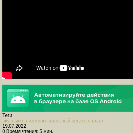
Теги
вкусный
паштетного
полезный
рецепт
салата
19.07.2022
0
Время чтения: 5 мин.