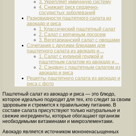
3. Укрепляет иммунную систему
4. Снижает риск сердечно-
сосудистых заболеваний
Разновидности паштетного салата из
авокадо и риса
1. Классический паштетный салат
2. Салат с копченым лососем
3. Вегетарианский салат с овощами
Сочетания с другими блюдами для
паштетного салата из авокадо и…
1. Салат с куриной грудкой и
паштетным салатом из авокадо и…
2. Сэндвич с паштетным салатом из
авокадо и риса
Рецепты паштетного салата из авокадо и
риса с фото
Паштетный салат из авокадо и риса — это блюдо,
которое идеально подходит для тех, кто следит за своим
здоровьем и стремится к правильному питанию. В
составе салата присутствуют только натуральные и
свежие ингредиенты, которые обогащают организм
необходимыми витаминами и микроэлементами.
Авокадо является источником мононенасыщенных