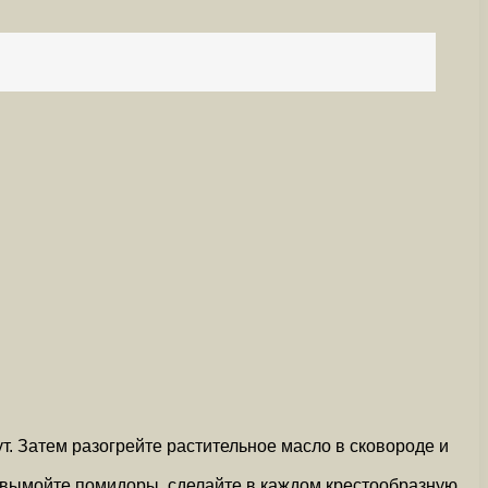
ут. Затем разогрейте растительное масло в сковороде и
о вымойте помидоры, сделайте в каждом крестообразную