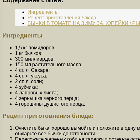
Содержание статьи:
Ингредиенты
Рецепт приготовления блюда:
БЫЧКИ В ТОМАТЕ НА ЗИМУ ЗА КОПЕЙКИ / Р
Ингредиенты
1,5 кг помидоров;
1 кг бычков;
300 миллиардов;
150 мл растительного масла;
4 ст. л. Сахара;
4 ст. л. уксуса;
2 ст. л. соли;
4 зубчика;
4 лавровых листа;
4 зернышка черного перца;
4 горошины душистого перца.
Рецепт приготовления блюда:
Очистите быка, хорошо вымойте и положите в одну ми
обжарьте все бычки до готовности.
Переложите жареных гоби на тарелку и оставьте ост