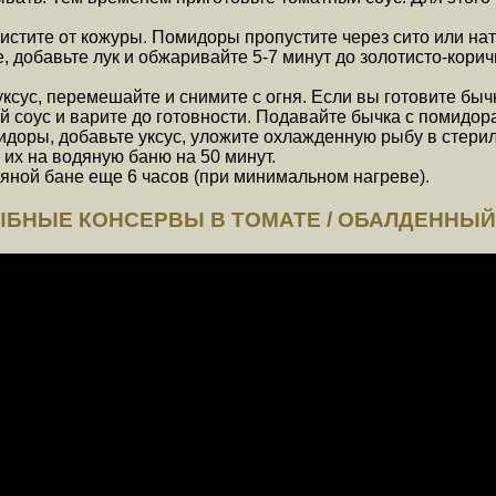
истите от кожуры. Помидоры пропустите через сито или натр
, добавьте лук и обжаривайте 5-7 минут до золотисто-корич
уксус, перемешайте и снимите с огня. Если вы готовите бы
 соус и варите до готовности. Подавайте бычка с помидора
идоры, добавьте уксус, уложите охлажденную рыбу в стери
 их на водяную баню на 50 минут.
яной бане еще 6 часов (при минимальном нагреве).
ЫБНЫЕ КОНСЕРВЫ В ТОМАТЕ / ОБАЛДЕННЫЙ Р