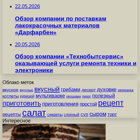
22.05.2026
Обзор компании по поставкам
лакокрасочных материалов
«Дарфарбен»
20.05.2026
Обзор компании «Технобытсервис»
оказывающей услуги ремонта техники и
электроники
Облако меток
вкусный
грибами
духовке
вкусное
десерт
вкусные
запеканка
мультиварке
полезный
котлеты
курицей
овощами
пирог
рецепт
приготовить
приготовления
простой
салат
сыром
рецепты
суп
торт
секреты
слоеный
Интересное