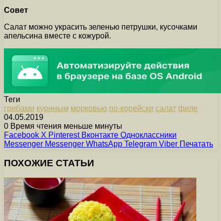
Совет
Салат можно украсить зеленью петрушки, кусочками
апельсина вместе с кожурой.
Теги
грибами
куриным
морковью
по-корейски
салат
филе
04.05.2019
0
Время чтения меньше минуты
Facebook
X
Pinterest
Вконтакте
Одноклассники
Messenger
Messenger
WhatsApp
Telegram
Viber
Печатать
ПОХОЖИЕ СТАТЬИ