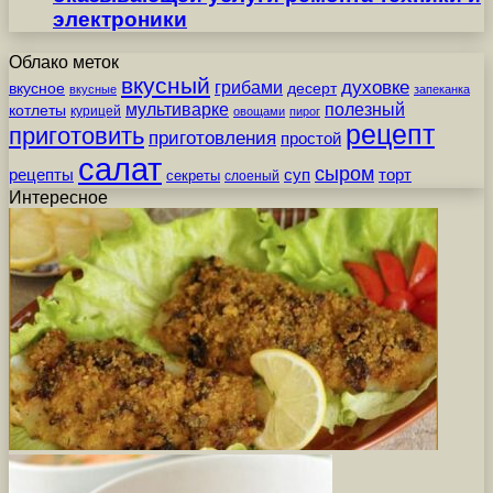
электроники
Облако меток
вкусный
грибами
духовке
вкусное
десерт
вкусные
запеканка
мультиварке
полезный
котлеты
курицей
овощами
пирог
рецепт
приготовить
приготовления
простой
салат
сыром
рецепты
суп
торт
секреты
слоеный
Интересное