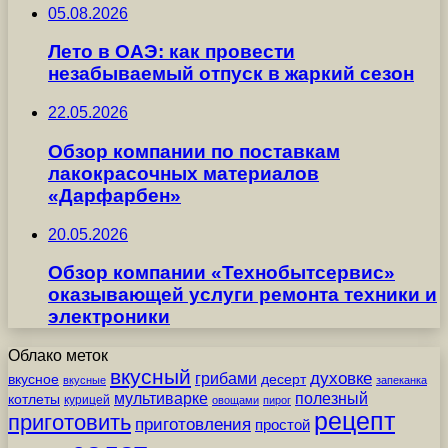
05.08.2026
Лето в ОАЭ: как провести
незабываемый отпуск в жаркий сезон
22.05.2026
Обзор компании по поставкам
лакокрасочных материалов
«Дарфарбен»
20.05.2026
Обзор компании «Технобытсервис»
оказывающей услуги ремонта техники и
электроники
Облако меток
вкусный
грибами
духовке
вкусное
десерт
вкусные
запеканка
мультиварке
полезный
котлеты
курицей
овощами
пирог
рецепт
приготовить
приготовления
простой