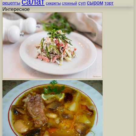
салат
сыром
рецепты
суп
торт
секреты
слоеный
Интересное