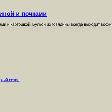
диной и почками
ками и картошкой. Бульон из говядины всегда выходит вос
ркий сезон