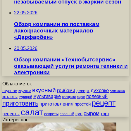
незабываемый отпуск в жаркий сезон
22.05.2026
Обзор компании по поставкам
лакокрасочных материалов
«Дарфарбен»
20.05.2026
Обзор компании «Технобытсервис»
оказывающей услуги ремонта техники и
электроники
Облако меток
вкусный
грибами
духовке
вкусное
десерт
вкусные
запеканка
мультиварке
полезный
котлеты
курицей
овощами
пирог
рецепт
приготовить
приготовления
простой
салат
сыром
рецепты
суп
торт
секреты
слоеный
Интересное