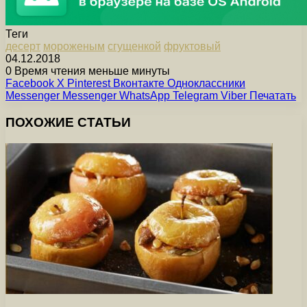
Теги
десерт
мороженым
сгущенкой
фруктовый
04.12.2018
0
Время чтения меньше минуты
Facebook
X
Pinterest
Вконтакте
Одноклассники
Messenger
Messenger
WhatsApp
Telegram
Viber
Печатать
ПОХОЖИЕ СТАТЬИ