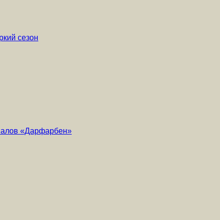
ркий сезон
риалов «Дарфарбен»