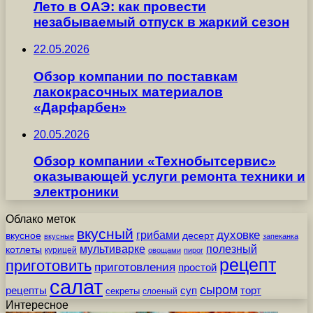
Лето в ОАЭ: как провести
незабываемый отпуск в жаркий сезон
22.05.2026
Обзор компании по поставкам
лакокрасочных материалов
«Дарфарбен»
20.05.2026
Обзор компании «Технобытсервис»
оказывающей услуги ремонта техники и
электроники
Облако меток
вкусный
грибами
духовке
вкусное
десерт
вкусные
запеканка
мультиварке
полезный
котлеты
курицей
овощами
пирог
рецепт
приготовить
приготовления
простой
салат
сыром
рецепты
суп
торт
секреты
слоеный
Интересное