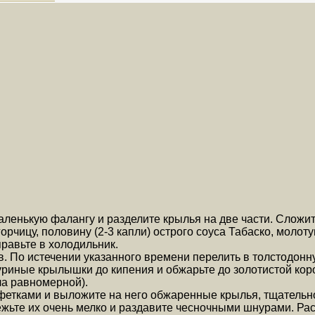
енькую фалангу и разделите крылья на две части. Сложите
орчицу, половину (2-3 капли) острого соуса Табаско, молот
равьте в холодильник.
 По истечении указанного времени перелить в толстодонн
уриные крылышки до кипения и обжарьте до золотистой коро
а равномерной).
тками и выложите на него обжаренные крылья, тщательно 
жьте их очень мелко и раздавите чесночными шнурами. Рас