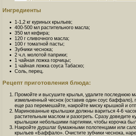
Ингредиенты
1-1,2 кг куриных крыльев;
400-500 мл растительного масла;
350 мл кефира;
120 г сливочного масла;
100 г томатной пасты;
Зубчики чеснока;
2 ч.л. молотой паприки;
1 чайная ложка горчицы;
1 чайная ложка соуса Табаско;
Соль, перец.
Рецепт приготовления блюда:
Промойте и высушите крылья, удалите последнюю мал
измельченный чеснок (оставив один соус баффало), г
еще раз перемешайте, накройте миску крышкой и отп
Маринованные крылышки должны вариться 4-6 часов.
растительным маслом и разогреть. Сразу доведите к
крылышки небольшими партиями, чтобы корочка был
Накройте дуршлаг бумажными полотенцами или салфе
крыльев «Баффало». Очистите зубчики чеснока, наре