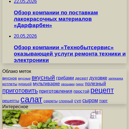
22.05.2026
Обзор компании по поставкам
лакокрасочных материалов
«Дарфарбен»
20.05.2026
Обзор компании «Технобытсервис»
оказывающей услуги ремонта техники и
электроники
Облако меток
вкусный
грибами
духовке
вкусное
десерт
вкусные
запеканка
мультиварке
полезный
котлеты
курицей
овощами
пирог
рецепт
приготовить
приготовления
простой
салат
сыром
рецепты
суп
торт
секреты
слоеный
Интересное