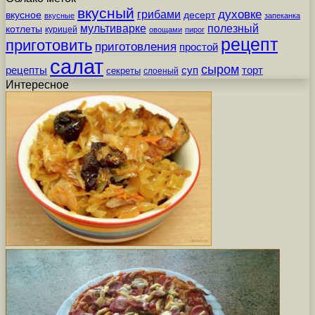
вкусный
грибами
духовке
вкусное
десерт
вкусные
запеканка
мультиварке
полезный
котлеты
курицей
овощами
пирог
рецепт
приготовить
приготовления
простой
салат
сыром
рецепты
суп
торт
секреты
слоеный
Интересное