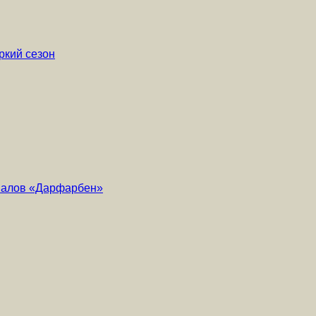
ркий сезон
риалов «Дарфарбен»