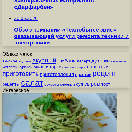
лакокрасочных материалов
«Дарфарбен»
20.05.2026
Обзор компании «Технобытсервис»
оказывающей услуги ремонта техники и
электроники
Облако меток
вкусный
грибами
духовке
вкусное
десерт
вкусные
запеканка
мультиварке
полезный
котлеты
курицей
овощами
пирог
рецепт
приготовить
приготовления
простой
салат
сыром
рецепты
суп
торт
секреты
слоеный
Интересное