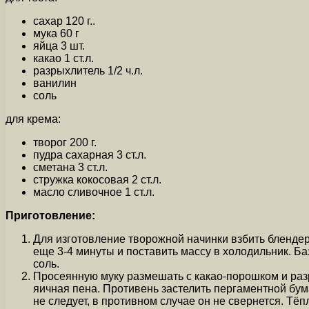
сахар 120 г..
мука 60 г
яйца 3 шт.
какао 1 ст.л.
разрыхлитель 1/2 ч.л.
ванилин
соль
для крема:
творог 200 г.
пудра сахарная 3 ст.л.
сметана 3 ст.л.
стружка кокосовая 2 ст.л.
масло сливочное 1 ст.л.
Приготовление:
Для изготовление творожной начинки взбить блендеро
еще 3-4 минуты и поставить массу в холодильник. Баз
соль.
Просеянную муку размешать с какао-порошком и разр
яичная пена. Противень застелить пергаментной бума
не следует, в противном случае он не свернется. Тёп